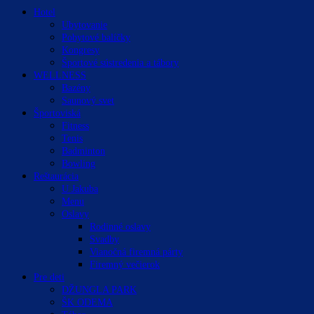
Hotel
Ubytovanie
Pobytové balíčky
Kongresy
Športové sústredenia a tábory
WELLNESS
Bazény
Saunový svet
Športoviská
Fitness
Tenis
Badminton
Bowling
Reštaurácia
U Jakuba
Menu
Oslavy
Rodinné oslavy
Svadby
Vianočná firemná párty
Firemný večierok
Pre deti
DŽUNGLA PARK
ŠK ODEMA