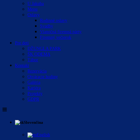
U Jakuba
Menu
Oslavy
Rodinné oslavy
Svadby
Vianočná firemná párty
Firemný večierok
Pre deti
DŽUNGLA PARK
ŠK ODEMA
Tábor
Kontakt
Rezervácia
Otváracie hodiny
Galéria
Kariéra
Projekty
GDPR
Slovenčina
English