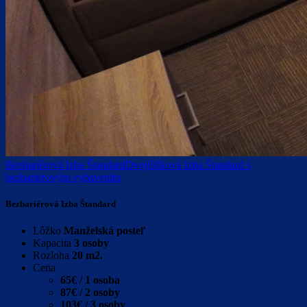
Bezbariérová Izba Štandard
Dvojlôžková Izba Štandard s
bezbariérovým vybavením
Bezbariérová Izba Štandard
Lôžko
Manželská posteľ
Kapacita
3 osoby
Rozloha
20 m2.
Cena
65€ / 1 osoba
87€ / 2 osoby
103€ / 3 osoby