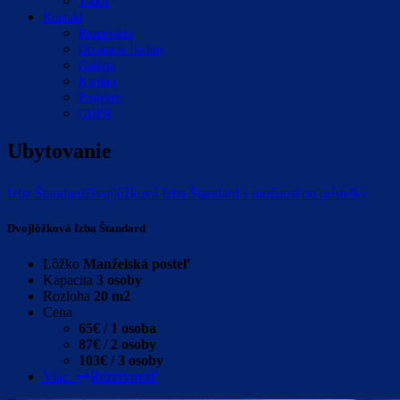
Tábor
Kontakt
Rezervácia
Otváracie hodiny
Galéria
Kariéra
Projekty
GDPR
Ubytovanie
Izba Štandard
Dvojlôžková Izba Štandard s možnosťou prístelky
Dvojlôžková Izba Štandard
Lôžko
Manželská posteľ
Kapacita
3 osoby
Rozloha
20 m2
Cena
65€ / 1 osoba
87€ / 2 osoby
103€ / 3 osoby
Viac
Rezervovať