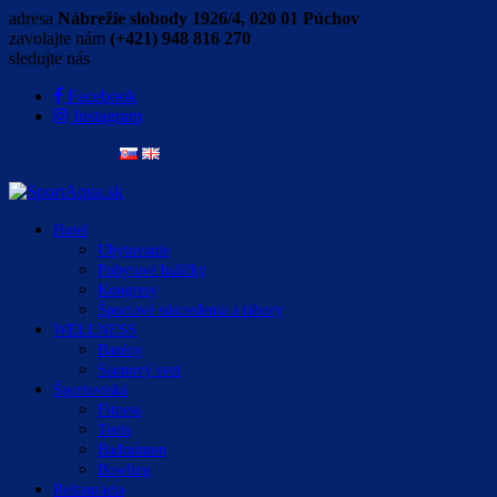
adresa
Nábrežie slobody 1926/4, 020 01 Púchov
zavolajte nám
(+421) 948 816 270
sledujte nás
Facebook
Instagram
Hotel
Ubytovanie
Pobytové balíčky
Kongresy
Športové sústredenia a tábory
WELLNESS
Bazény
Saunový svet
Športoviská
Fitness
Tenis
Badminton
Bowling
Reštaurácia