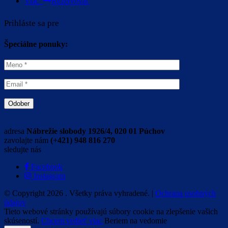
Viac
Rezervovať
Prihláste sa pre
Špeciálne ponuky:
adresa
Nábrežie slobody 1926/4, 020 01 Púchov
zavolajte nám
(+421) 948 816 270
sledujte nás
Facebook
Instagram
© Copyright
2026
. Všetky práva vyhradené. |
Ochrana osobných
údajov
Tieto webové stránky používajú súbory cookie na zlepšenie vašich
skúseností.
Chcem vedieť viac
Beriem na vedomie