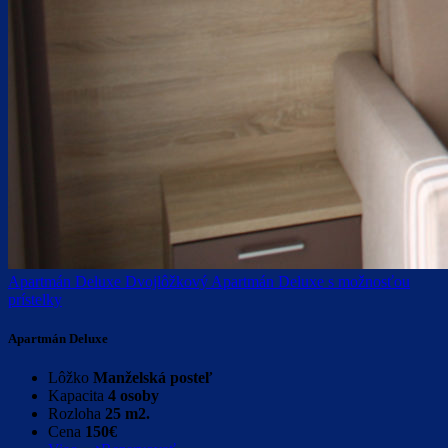
Apartmán Deluxe
Dvojlôžkový Apartmán Deluxe s možnosťou
prístelky
Apartmán Deluxe
Lôžko
Manželská posteľ
Kapacita
4 osoby
Rozloha
25 m2.
Cena
150€