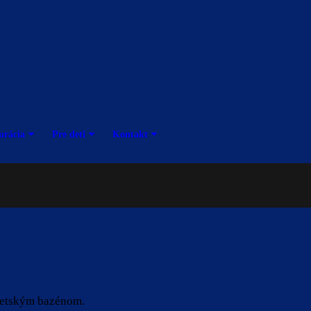
urácia
Pre deti
Kontakt
detským bazénom.