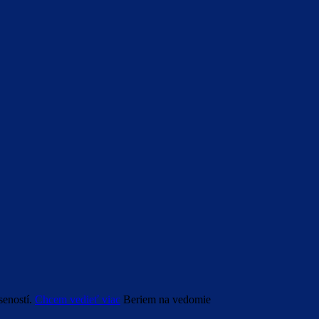
seností.
Chcem vedieť viac
Beriem na vedomie