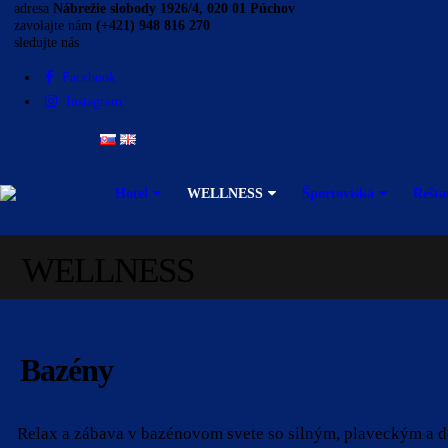
adresa
Nábrežie slobody 1926/4, 020 01 Púchov
zavolajte nám
(+421) 948 816 270
sledujte nás
Facebook
Instagram
Hotel
WELLNESS
Športoviská
Rešta
WELLNESS
Bazény
Relax a zábava v bazénovom svete so silným, plaveckým a 